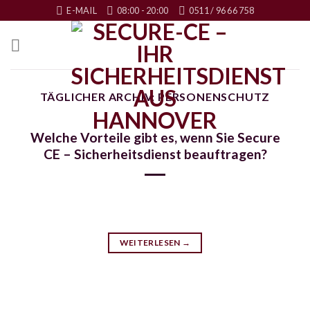
Skip
E-MAIL
08:00 - 20:00
0511 / 96 66 758
to
content
TÄGLICHER ARCHIV:
PERSONENSCHUTZ
Welche Vorteile gibt es, wenn Sie Secure
CE – Sicherheitsdienst beauftragen?
WEITERLESEN
→